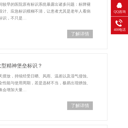
间较早的医院原有标识系统暴露出诸多问题：标牌褪
设计、应急标识模糊不清，让患者尤其是老年人看病
QQ咨询
标识，不只是…
400电话
了解详情
大型精神堡垒标识？
天摆放，持续经受日晒、风雨、温差以及湿气侵蚀。
全性能与使用周期，若是选材不当，极易出现锈蚀、
换会增加大量…
了解详情