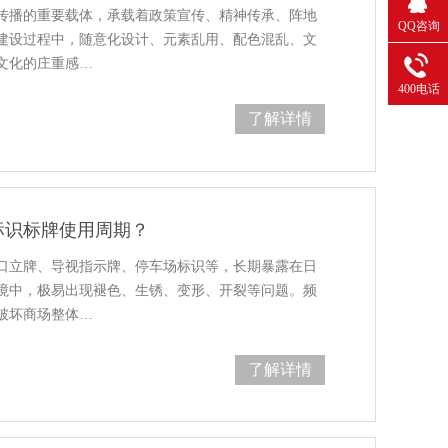
传播的重要载体，承载着政策宣传、精神传承、阵地
QQ咨询
建设过程中，随意化设计、元素乱用、配色混乱、文
文化的庄重感…
400电话
了解详情
标识标牌使用周期？
口立牌、导视指示牌、停车场标识等，长期暴露在日
境中，极易出现褪色、生锈、变形、开裂等问题。频
破坏商场整体…
了解详情