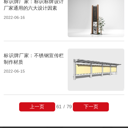
标识牌厂家：标识标牌设计
厂家通用的六大设计因素
2022-06-16
标识牌厂家：不锈钢宣传栏
制作材质
2022-06-15
上一页
下一页
61
/
79