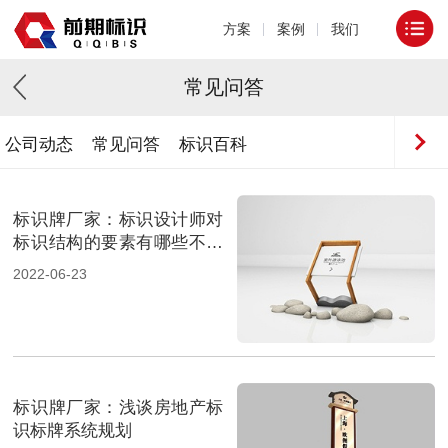
方案
案例
我们
常见问答
公司动态
常见问答
标识百科
标识牌厂家：标识设计师对
标识结构的要素有哪些不同
的分析？
2022-06-23
标识牌厂家：浅谈房地产标
识标牌系统规划