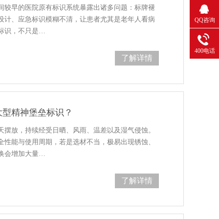
间较早的医院原有标识系统暴露出诸多问题：标牌褪
设计、应急标识模糊不清，让患者尤其是老年人看病
QQ咨询
标识，不只是…
400电话
了解详情
大型精神堡垒标识？
天摆放，持续经受日晒、风雨、温差以及湿气侵蚀。
全性能与使用周期，若是选材不当，极易出现锈蚀、
换会增加大量…
了解详情