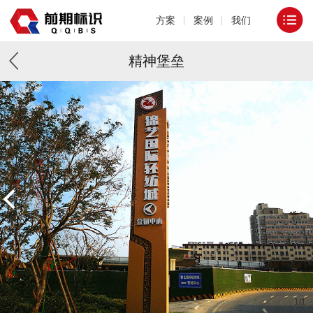
方案
案例
我们
精神堡垒
1
/
1