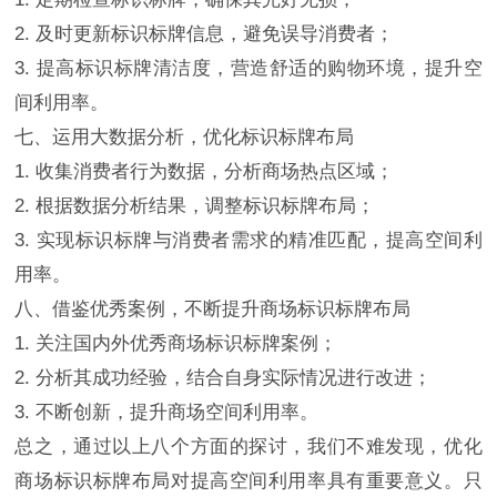
2. 及时更新标识标牌信息，避免误导消费者；
3. 提高标识标牌清洁度，营造舒适的购物环境，提升空
间利用率。
七、运用大数据分析，优化标识标牌布局
1. 收集消费者行为数据，分析商场热点区域；
2. 根据数据分析结果，调整标识标牌布局；
3. 实现标识标牌与消费者需求的精准匹配，提高空间利
用率。
八、借鉴优秀案例，不断提升商场标识标牌布局
1. 关注国内外优秀商场标识标牌案例；
2. 分析其成功经验，结合自身实际情况进行改进；
3. 不断创新，提升商场空间利用率。
总之，通过以上八个方面的探讨，我们不难发现，优化
商场标识标牌布局对提高空间利用率具有重要意义。只