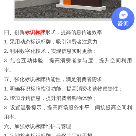
四、创新
标识标牌
形式，提高信息传递效率
1. 采用动态标识标牌，吸引消费者注意力；
2. 利用数字化技术，实现信息实时更新；
3. 结合互动体验，提高消费者参与度，提升空间利用
率。
五、强化标识标牌功能性，满足消费者需求
1. 明确标识标牌指引功能，提高消费者购物便捷性；
2. 增加导购信息，提升消费者购物体验；
3. 设置温馨提示，提高商场服务水平，间接提高空间利
用率。
六、加强标识标牌维护与管理
1. 定期检查标识标牌，确保其完好无损；