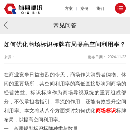
方案
案例
我们
常见问答
如何优化商场标识标牌布局提高空间利用率？
来源：
发布日期： 2024-11-23
在商业竞争日益激烈的今天，商场作为消费者购物、休
闲的重要场所，其空间利用率的高低直接影响到商场的
经营效益。标识标牌作为商场导视系统的重要组成部
分，不仅承担着指引、导流的作用，还能有效提升空间
利用率。本文将从八个方面探讨如何优化
商场标识
标牌
布局，以提高空间利用率。
一、合理规划标识标牌种类与数量