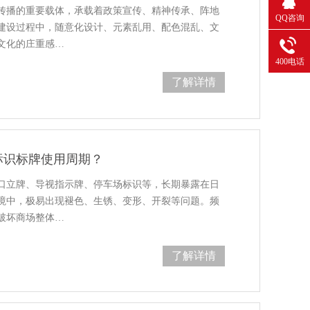
传播的重要载体，承载着政策宣传、精神传承、阵地
QQ咨询
建设过程中，随意化设计、元素乱用、配色混乱、文
文化的庄重感…
400电话
了解详情
标识标牌使用周期？
口立牌、导视指示牌、停车场标识等，长期暴露在日
境中，极易出现褪色、生锈、变形、开裂等问题。频
破坏商场整体…
了解详情