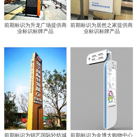
前期标识为升龙广场提供商
前期标识为居然之家提供商
业标识标牌产品
业标识标牌产品
前期标识为锦艺国际轻纺城
前期标识为金博大购物中心