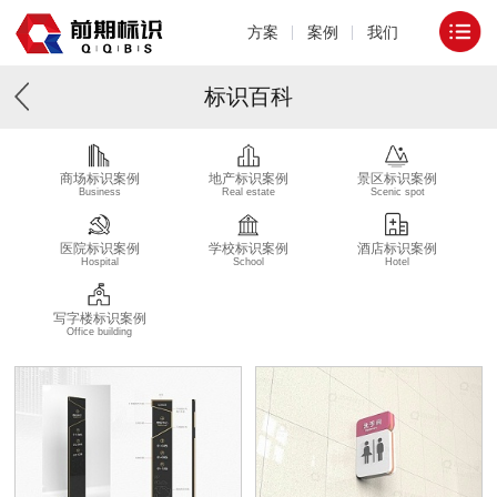
方案
案例
我们
标识百科
商场标识案例
地产标识案例
景区标识案例
Business
Real estate
Scenic spot
医院标识案例
学校标识案例
酒店标识案例
Hospital
School
Hotel
写字楼标识案例
Office building