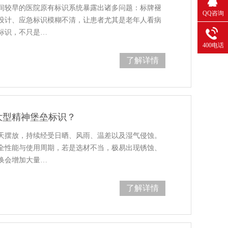
间较早的医院原有标识系统暴露出诸多问题：标牌褪
QQ咨询
设计、应急标识模糊不清，让患者尤其是老年人看病
标识，不只是…
400电话
了解详情
大型精神堡垒标识？
天摆放，持续经受日晒、风雨、温差以及湿气侵蚀。
全性能与使用周期，若是选材不当，极易出现锈蚀、
换会增加大量…
了解详情