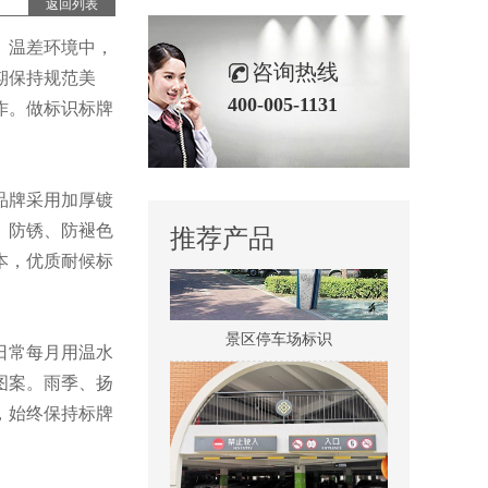
返回列表
、温差环境中，
咨询热线
期保持规范美
医院室内标识吊牌
400-005-1131
作。做标识标牌
。
品牌采用加厚镀
、防锈、防褪色
推荐产品
本，优质耐候标
景区停车场标识
日常每月用温水
图案。雨季、扬
，始终保持标牌