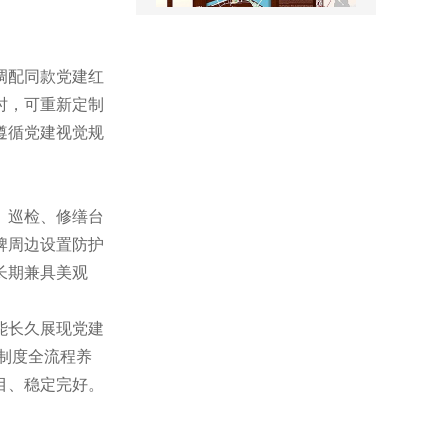
景区全景导视
调配同款党建红
时，可重新定制
遵循党建视觉规
、巡检、修缮台
医院室内标识吊牌
牌周边设置防护
长期兼具美观
能长久展现党建
制度全流程养
目、稳定完好。
景区停车场标识