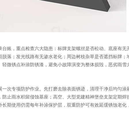
录台账，重点检查六大隐患：标牌支架螺丝是否松动、底座有无
损脱落；发光线路有无渗水老化；周边树枝杂草是否遮挡标牌；
、轻微锈点补涂防锈漆，避免小故障演变为整体损毁，恶劣雨雪
展一次专项防护作业。先打磨去除表面锈迹，清理干净后均匀涂
，防止雨水积留侵蚀基座；高空、大型党建精神堡垒支架定期焊
外长期使用仍需每年补涂保护层，双重防护可有效延缓锈蚀老化