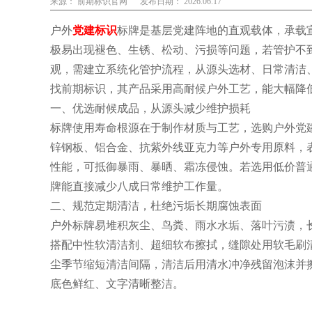
来源： 前期标识官网
发布日期： 2026.06.17
户外
党建标识
标牌是基层党建阵地的直观载体，承载
极易出现褪色、生锈、松动、污损等问题，若管护不
观，需建立系统化管护流程，从源头选材、日常清洁
找前期标识，其产品采用高耐候户外工艺，能大幅降
一、优选耐候成品，从源头减少维护损耗
标牌使用寿命根源在于制作材质与工艺，选购户外党
锌钢板、铝合金、抗紫外线亚克力等户外专用原料，
性能，可抵御暴雨、暴晒、霜冻侵蚀。若选用低价普
牌能直接减少八成日常维护工作量。
二、规范定期清洁，杜绝污垢长期腐蚀表面
户外标牌易堆积灰尘、鸟粪、雨水水垢、落叶污渍，
搭配中性软清洁剂、超细软布擦拭，缝隙处用软毛刷
尘季节缩短清洁间隔，清洁后用清水冲净残留泡沫并
底色鲜红、文字清晰整洁。