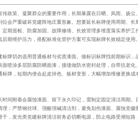
宣传政策、凝聚群众的重要作用，长期暴露在日晒、风雨、扬尘
到位会严重破坏党建阵地庄重形象。想要延长标牌使用周期、长
、定期巡检、防腐加固、故障修缮、长效管理多维度落实养护工
低后期维护压力，搭配标准化管护方案可实现标牌长效稳定使用
建标牌切勿选用普通板材与劣质漆面。做标识标牌找前期标识，
表面喷涂多层防腐防晒面漆，接缝做防水密封处理，自带抗老化
通标牌，短期内便会起皮掉色、板材变形，大幅增加维修更换成
长时间附着会腐蚀漆面、留下永久印记，需制定固定清洁周期。
清理；严禁钢丝球、强酸强碱清洁剂，避免划伤漆面、腐蚀党徽
擦干，发光类党建标牌清洁前务必切断电源，防止电路受潮短路