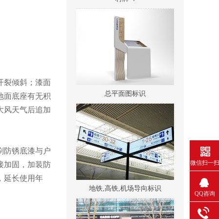
总平面图标识
开裂倾斜；漆面
地面底座有无积
大风天气后追加
刷防锈底漆与户
微信扫一
接加固，加装防
地铁,高铁,机场导向标识
，延长使用年
QQ咨询