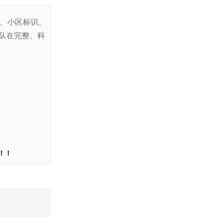
识、小区标识、
队在完整、科
停车场标识标牌
！！
村牌-3