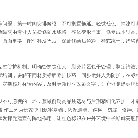
等问题，第一时间安排修缮，不可搁置拖延。轻微褪色、掉漆可
故障交由专业人员检修防水线路；整体变形严重、修复成本过高
、画面更换、配件补发售后，保证修缮后色彩、样式统一，严格
完整管护机制。明确管护责任人，划分片区包干管理，制定清洁
员培训，讲解不同材质标牌养护技巧；同步做好人为防护，在标
，定期核对标语内容，及时更新过时政策文字，让户外党建标牌
设不可忽视的一环，兼顾前期高品质选材与后期精细化养护，才
制作工艺为长效使用筑牢基础，搭配清洁、巡检、防腐、修缮、
续发挥党建宣传阵地作用，让红色标识在户外环境中长期鲜亮醒