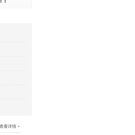
！！
景区停车场标识
停车场标识标牌
查看详情 +