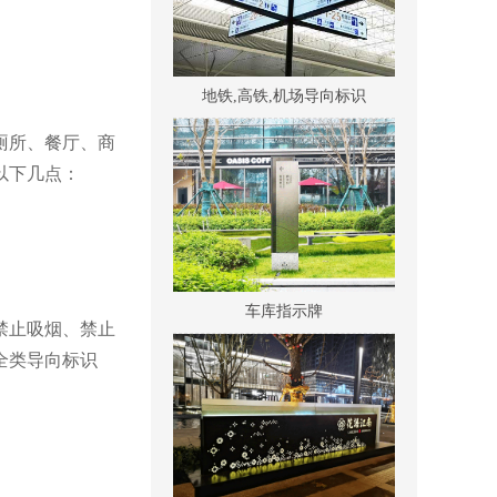
地铁,高铁,机场导向标识
厕所、餐厅、商
以下几点：
车库指示牌
禁止吸烟、禁止
全类导向标识