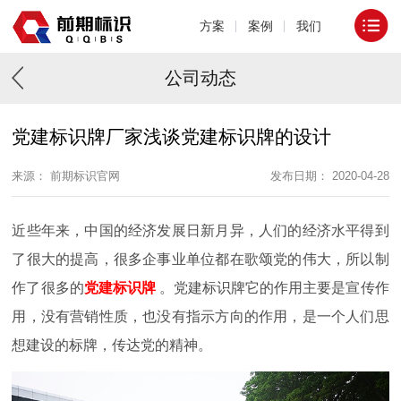
方案
案例
我们
公司动态
党建标识牌厂家浅谈党建标识牌的设计
来源： 前期标识官网
发布日期： 2020-04-28
近些年来，中国的经济发展日新月异，人们的经济水平得到
了很大的提高，很多企事业单位都在歌颂党的伟大，所以制
作了很多的
党建标识牌
。党建标识牌它的作用主要是宣传作
用，没有营销性质，也没有指示方向的作用，是一个人们思
想建设的标牌，传达党的精神。