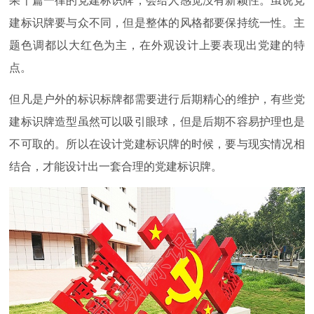
果千篇一律的党建标识牌，会给人感觉没有新颖性。虽说党
建标识牌要与众不同，但是整体的风格都要保持统一性。主
题色调都以大红色为主，在外观设计上要表现出党建的特
点。
但凡是户外的标识标牌都需要进行后期精心的维护，有些党
建标识牌造型虽然可以吸引眼球，但是后期不容易护理也是
不可取的。所以在设计党建标识牌的时候，要与现实情况相
结合，才能设计出一套合理的党建标识牌。