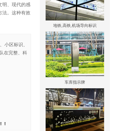
文明、现代的感
方法。这种有效
地铁,高铁,机场导向标识
识、小区标识、
队在完整、科
车库指示牌
！！