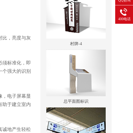
QQ咨询
400电话
村牌-4
对比，亮度与灰
必须标准化，即
一个强大的识别
总平面图标识
像，电子屏幕显
有助于建立室内
真诚地产生轻松